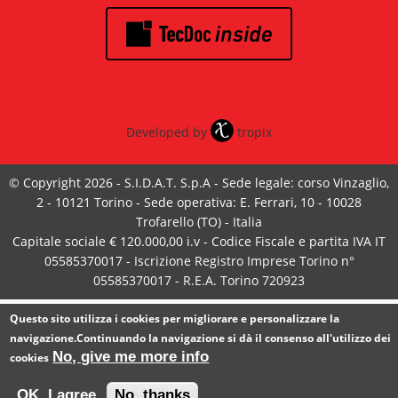
Developed by
tropix
© Copyright 2026 - S.I.D.A.T. S.p.A - Sede legale: corso Vinzaglio,
2 - 10121 Torino - Sede operativa: E. Ferrari, 10 - 10028
Trofarello (TO) - Italia
Capitale sociale € 120.000,00 i.v - Codice Fiscale e partita IVA IT
05585370017 - Iscrizione Registro Imprese Torino n°
05585370017 - R.E.A. Torino 720923
Questo sito utilizza i cookies per migliorare e personalizzare la
navigazione.Continuando la navigazione si dà il consenso all'utilizzo dei
No, give me more info
cookies
OK, I agree
No, thanks