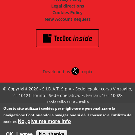
Legal directions
Cookies Policy
New Account Request
Developed by
tropix
© Copyright 2026 - S.I.D.A.T. S.p.A - Sede legale: corso Vinzaglio,
2 - 10121 Torino - Sede operativa: E. Ferrari, 10 - 10028
Trofarello (TO) - Italia
Capitale sociale € 120.000,00 i.v - Codice Fiscale e partita IVA IT
Questo sito utilizza i cookies per migliorare e personalizzare la
05585370017 - Iscrizione Registro Imprese Torino n°
navigazione.Continuando la navigazione si dà il consenso all'utilizzo dei
No, give me more info
05585370017 - R.E.A. Torino 720923
cookies
OK, I agree
No, thanks