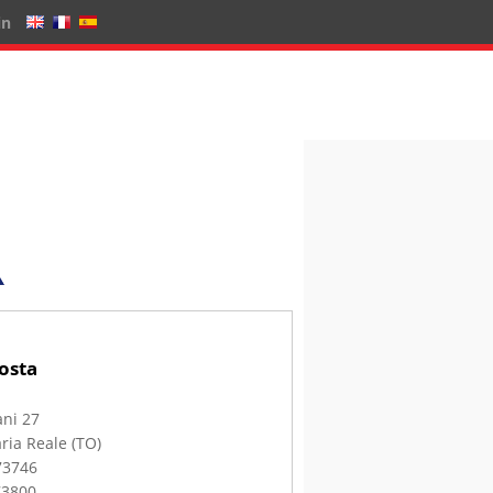
in
Aosta
ani 27
ria Reale (TO)
73746
73800