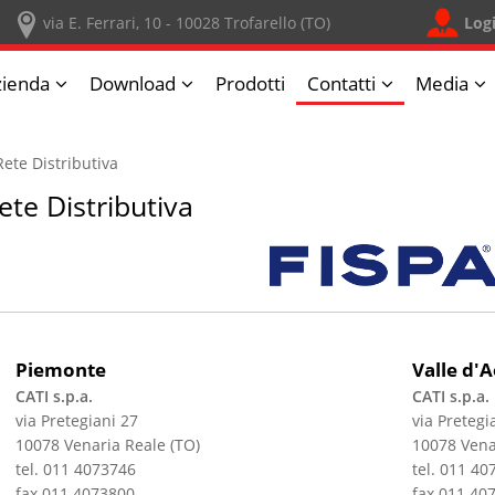
Log
via E. Ferrari, 10 - 10028 Trofarello (TO)
zienda
Download
Prodotti
Contatti
Media
Rete Distributiva
ete Distributiva
Piemonte
Valle d'
CATI s.p.a.
CATI s.p.a.
via Pretegiani 27
via Pretegi
10078 Venaria Reale (TO)
10078 Vena
tel. 011 4073746
tel. 011 40
fax 011 4073800
fax 011 40