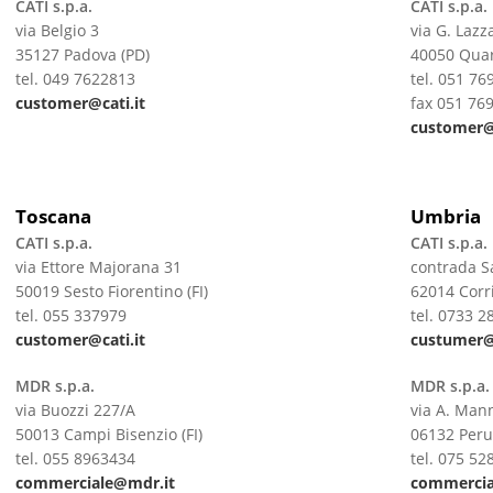
CATI s.p.a.
CATI s.p.a.
via Belgio 3
via G. Lazza
35127 Padova (PD)
40050 Quar
tel. 049 7622813
tel. 051 76
customer@cati.it
fax 051 76
customer@c
Toscana
Umbria
CATI s.p.a.
CATI s.p.a.
via Ettore Majorana 31
contrada S
50019 Sesto Fiorentino (FI)
62014 Corr
tel. 055 337979
tel. 0733 2
customer@cati.it
custumer@c
MDR s.p.a.
MDR s.p.a.
via Buozzi 227/A
via A. Man
50013 Campi Bisenzio (FI)
06132 Peru
tel. 055 8963434
tel. 075 52
commerciale@mdr.i
t
commercia