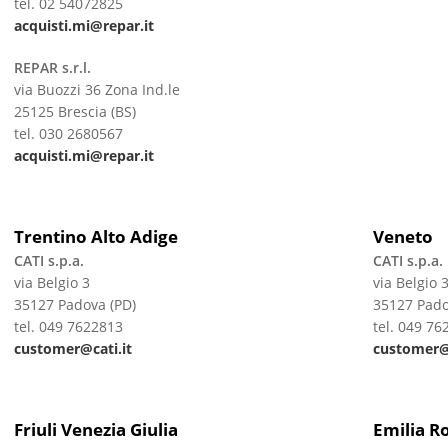
tel. 02 54072825
acquisti.mi@repar.it
REPAR s.r.l.
via Buozzi 36 Zona Ind.le
25125 Brescia (BS)
tel. 030 2680567
acquisti.mi@repar.it
Trentino Alto Adige
Veneto
CATI s.p.a.
CATI s.p.a.
via Belgio 3
via Belgio 
35127 Padova (PD)
35127 Pado
tel. 049 7622813
tel. 049 76
customer@cati.it
customer@c
Friuli Venezia Giulia
Emilia 