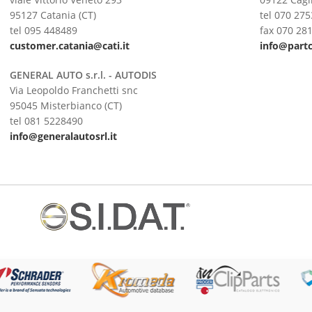
95127 Catania (CT)
tel 070 27
tel 095 448489
fax 070 28
customer.catania@cati.it
info@partc
GENERAL AUTO s.r.l. - AUTODIS
Via Leopoldo Franchetti snc
95045 Misterbianco (CT)
tel 081 5228490
info@generalautosrl.it