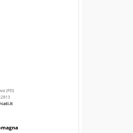
3
va (PD)
22813
ati.it
Romagna