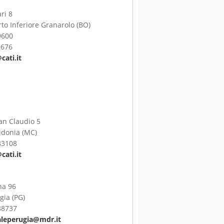
ri 8
to Inferiore Granarolo (BO)
9600
9676
ati.it
an Claudio 5
idonia (MC)
83108
ati.it
na 96
gia (PG)
88737
leperugia@mdr.it