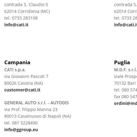
contrada S. Claudio 5
contrada S.
62014 Corridonia (MC)
62014 Corr
tel. 0733 283108
tel. 0733 2
info@cati.it
info@cati.i
Campania
Puglia
CATI s.p.a.
M.D.F. s.r.l.
via Giovanni Pascoli 7
viale Pros
80026 Casoria (NA)
70132 Bari 
customer@cat
i.it
tel. 080 57
fax 080 54
GENERAL AUTO s.r.l. - AUTODIS
ordini@md
via Prof. Filippo Manna 23
80013 Casalnuovo di Napoli (NA)
tel. 081 5228490
info@ggroup.eu