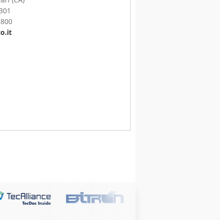
5301
1800
o.it