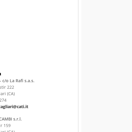
a
- c/o La Rafi s.a.s.
stir 222
ari (CA)
2274
agliari@cati.it
AMBI s.r.l.
ir 159
ari (CA)