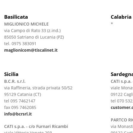
Basilicata
Calabria
MIGLIONICO MICHELE
*
via Campo di Rato 33 (z.ind.)
85050 Satriano di Lucania (PZ)
tel. 0975 383091
maglionicom@tiscalinet.it
Sicilia
Sardegn
B.C.R. s.r.l.
CATI s.p.a. 
via Raffineria, strada privata 50/52
viale Mona
95129 Catania (CT)
09122 Cagli
tel 095 7462147
tel 070 53
fax 095 7462085
customer.c
info@bcrsrl.it
PARTCO RIC
CATI s.p.a. - c/o Furnari Ricambi
via Monast
viale Vittorio Veneto 293
09122 Cagli