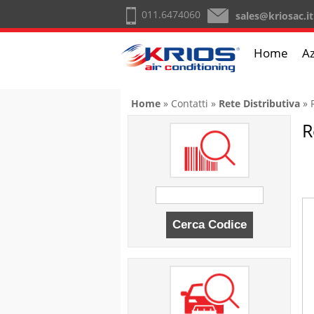
011.6474060
sales@kriosac.it
Home
A
Tu sei qui
Home
»
Contatti
»
Rete Distributiva
» 
R