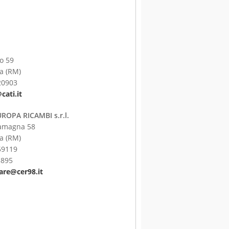
o 59
a (RM)
20903
cati.it
OPA RICAMBI s.r.l.
tamagna 58
a (RM)
59119
3895
are@cer98.it