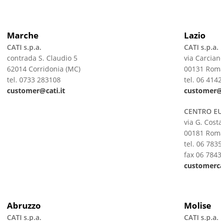
Marche
Lazio
CATI s.p.a.
CATI s.p.a.
contrada S. Claudio 5
via Carcian
62014 Corridonia (MC)
00131 Rom
tel. 0733 283108
tel. 06 414
customer@cati.it
customer
@
CENTRO EUR
via G. Cos
00181 Rom
tel. 06 783
fax 06 784
customerc
Abruzzo
Molise
CATI s.p.a.
CATI s.p.a.