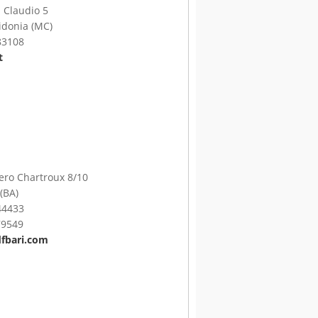
 Claudio 5
idonia (MC)
83108
t
pero Chartroux 8/10
(BA)
44433
79549
fbari.com