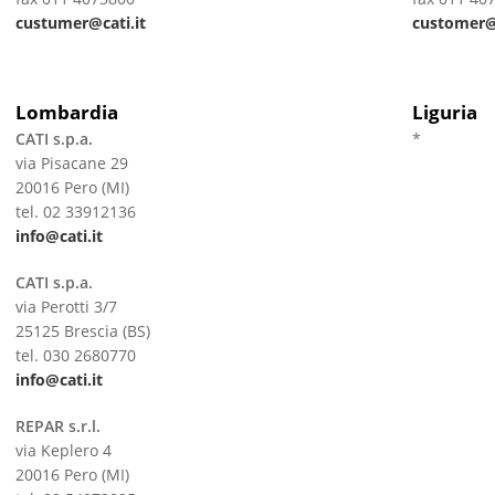
custumer@cati.it
customer@c
Lombardia
Liguria
CATI s.p.a.
*
via Pisacane 29
20016 Pero (MI)
tel. 02 33912136
info@cati.it
CATI s.p.a.
via Perotti 3/7
25125 Brescia (BS)
tel. 030 2680770
info@cati.it
REPAR s.r.l.
via Keplero 4
20016 Pero (MI)