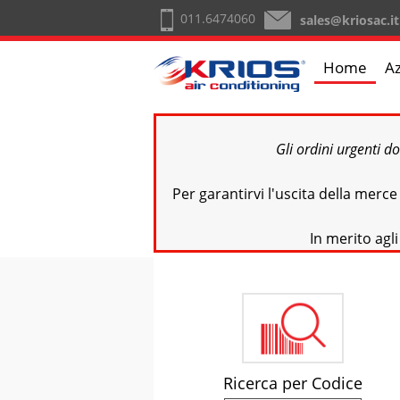
011.6474060
sales@kriosac.it
Home
A
Gli ordini urgenti d
Per garantirvi l'uscita della merc
In merito agli
Ricerca per Codice