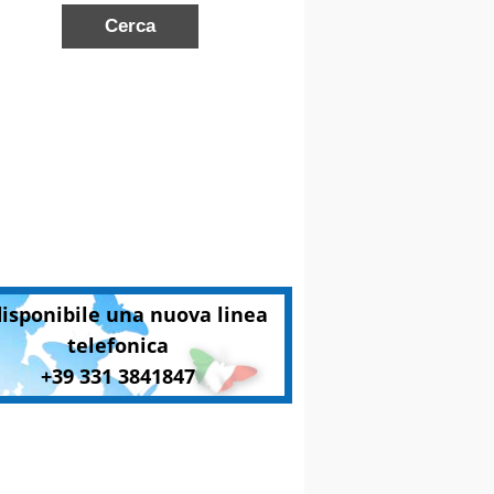
disponibile una nuova linea
telefonica
+39 331 3841847