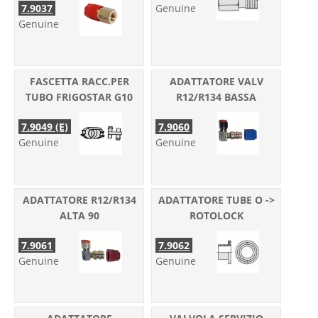
7.9037
Genuine
Genuine
FASCETTA RACC.PER
ADATTATORE VALV
TUBO FRIGOSTAR G10
R12/R134 BASSA
7.9049 (E)
7.9060
Genuine
Genuine
ADATTATORE R12/R134
ADATTATORE TUBE O ->
ALTA 90
ROTOLOCK
7.9061
7.9062
Genuine
Genuine