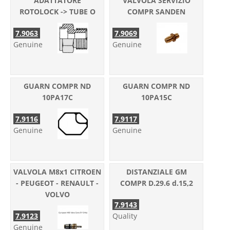
ADATTATORE
VALVOLA SERVIZIO
ROTOLOCK -> TUBE O
COMPR SANDEN
7.9063
7.9069
Genuine
Genuine
GUARN COMPR ND
GUARN COMPR ND
10PA17C
10PA15C
7.9116
7.9117
Genuine
Genuine
VALVOLA M8x1 CITROEN
DISTANZIALE GM
- PEUGEOT - RENAULT -
COMPR D.29.6 d.15,2
VOLVO
7.9143
7.9123
Quality
Genuine