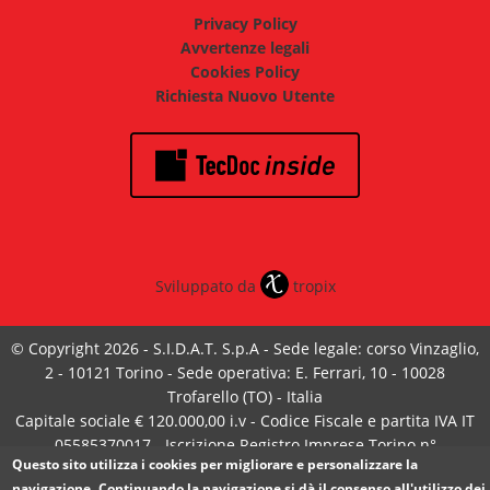
Privacy Policy
Avvertenze legali
Cookies Policy
Richiesta Nuovo Utente
Sviluppato da
tropix
© Copyright 2026 - S.I.D.A.T. S.p.A - Sede legale: corso Vinzaglio,
2 - 10121 Torino - Sede operativa: E. Ferrari, 10 - 10028
Trofarello (TO) - Italia
Capitale sociale € 120.000,00 i.v - Codice Fiscale e partita IVA IT
05585370017 - Iscrizione Registro Imprese Torino n°
Questo sito utilizza i cookies per migliorare e personalizzare la
05585370017 - R.E.A. Torino 720923
navigazione.
Continuando la navigazione si dà il consenso all'utilizzo dei