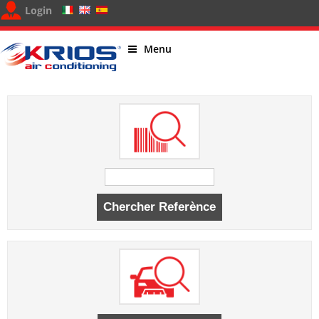
Login
Menu