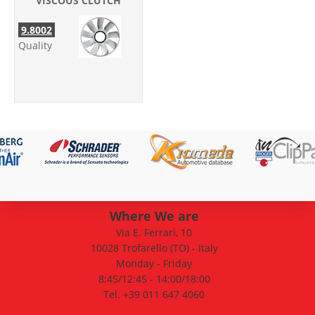
VISCOUS CLUTCH
9.8002
Quality
Where We are
Via E. Ferrari, 10
10028 Trofarello (TO) - Italy
Monday - Friday
8:45/12:45 - 14:00/18:00
Tel. +39 011 647 4060