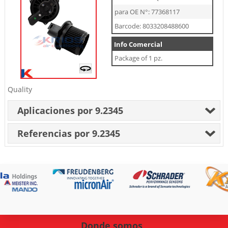
para OE N°: 77368117
Barcode: 8033208488600
Info Comercial
Package of 1 pz.
Quality
Aplicaciones por 9.2345
Referencias por 9.2345
Donde somos